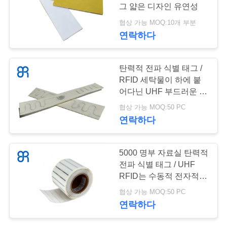
그 얇은 디자인 유연성
행
협상 가능 MOQ:10개 부분
69
연락하다
품
RFID 포털 독자
탄력적 전파 식별 태그 /
질
RFID 세탁물이 하에 붙
관
어다닌 UHF 부드러운 세
정은 60 바 BRT-15를 압
협상 가능 MOQ:50 PC
리
박합니다
연락하다
100
저
5000 명부 자료실 탄력적
전파 식별 태그 / UHF
희
RFID 하드 태그
RFID는 수동적 전자적
에
식별 장치로 표시합니다
협상 가능 MOQ:50 PC
연락하다
게