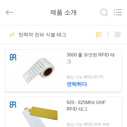
2019
-
2026
제품 소개
Shenzhen
Bowei
RFID
Technology
Co.,LTD..
집
All
137
Rights
탄력적 전파 식별 태그
Reserved.
UHF RFID 안테나
제
3000 롤 유연한 RFID 태
품
그
협상 가능 MOQ:50 PC
동
연락하다
59
영
상
920 - 925MHz UHF
장거리 RFID 안테나
RFID 태그
VR
협상 가능 MOQ:10개 부분