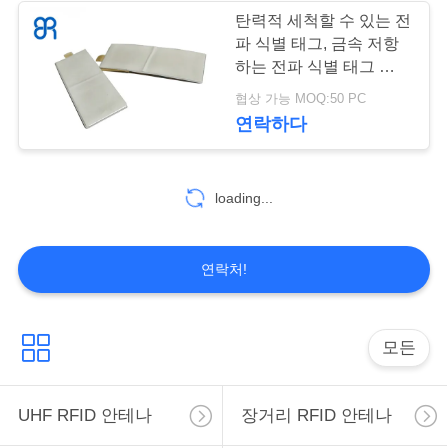
연
탄력적 세척할 수 있는 전
락
파 식별 태그, 금속 저항
43
하는 전파 식별 태그 박막
오래가는 전파 식별
하
두께 고감도
협상 가능 MOQ:50 PC
십
연락하다
태그
시
loading...
오
33
뉴
연락처!
스
고이득 RFID 안테나
모든
모
UHF RFID 안테나
장거리 RFID 안테나
든