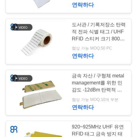
연락하다
쇼
도서관 / 기록저장소 탄력
69
우
적 전파 식별 태그 / UHF
리
RFID 스티커 크기 8000
작은 RFID 안테나
번 명부
협상 가능 MOQ:50 PC
에
연락하다
대
하
금속 자산 / 구형체 metal
management를 위한 민
여
감도 -12dBm 탄력적 전
21
파 식별 태그
협상 가능 MOQ:10개 부분
유에이취에프 rfid 판
연락하다
공
독기
장
920~925MHz UHF 유연
여
RFID 태그 금속 방지 태