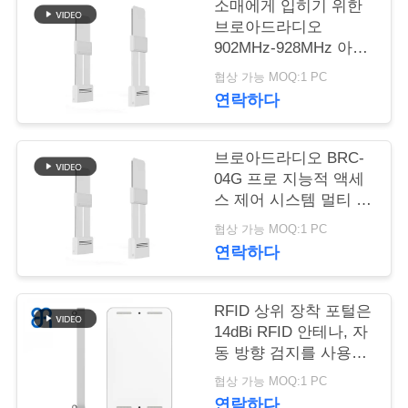
소매에게 입히기 위한
행
브로아드라디오
902MHz-928MHz 아크
릴 UHF RFID 출입구
협상 가능 MOQ:1 PC
품
개폐 시스템 인식표 접
연락하다
근 RFID 점검구
질
브로아드라디오 BRC-
관
04G 프로 지능적 액세
리
스 제어 시스템 멀티 태
그 RFID 포털 독자 소
협상 가능 MOQ:1 PC
매 점포 사용
연락하다
저
희
RFID 상위 장착 포털은
14dBi RFID 안테나, 자
에
동 방향 검지를 사용합
게
니다
협상 가능 MOQ:1 PC
연락하다