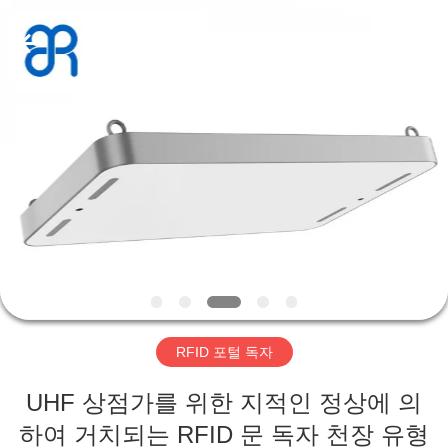
2019
-
2026
Shenzhen
Bowei
RFID
Technology
Co.,LTD..
집
All
Rights
Reserved.
제
품
동
영
RFID 포털 독자
상
UHF 상점가를 위한 지적인 정상에 의
VR
하여 거치되는 RFID 문 독자 천장 유형