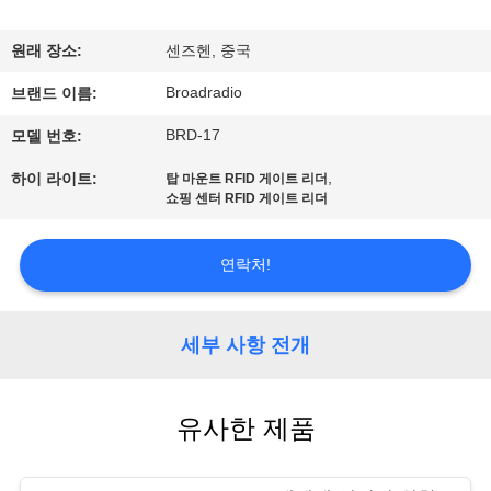
쇼
원래 장소:
센즈헨, 중국
Broadradio
우
브랜드 이름:
BRD-17
모델 번호:
리
,
하이 라이트:
탑 마운트 RFID 게이트 리더
에
쇼핑 센터 RFID 게이트 리더
대
연락처!
하
여
세부 사항 전개
공
유사한 제품
장
여