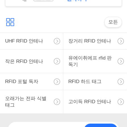
연
락
모든
하
십
UHF RFID 안테나
장거리 RFID 안테나
시
오
유에이취에프 rfid 판
작은 RFID 안테나
독기
뉴
RFID 포털 독자
RFID 하드 태그
스
오래가는 전파 식별
고이득 RFID 안테나
태그
모
든