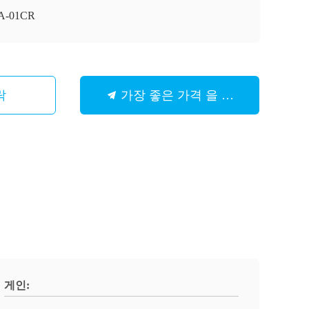
A-01CR
락
가장 좋은 가격 을 구하라
게인: