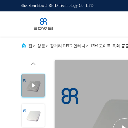
Shenzhen Bowei RFID Technology Co.,LTD.
집
>
상품
>
장거리 RFID 안테나
>
12M 고이득 옥외 공중선