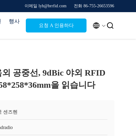
이메일 lyh@brrfid.com
전화 86-755-26653596
연
행사


요청 A 인용하다
외 공중선, 9dBic 야외 RFID
58*258*36mm을 읽습니다
국 센즈헨
adradio