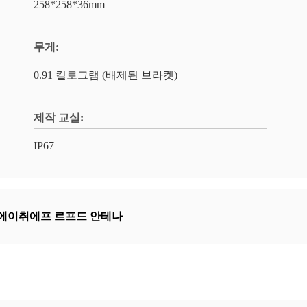
258*258*36mm
무게:
0.91 킬로그램 (배제된 브라켓)
제작 교실:
IP67
에이취에프 르프드 안테나