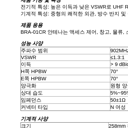
제품 기능 및 특징
전기적 특성: 높은 이득과 낮은 VSWR로 UHF
기계적 특성: 중형의 쾌적한 외관, 방수 반지 및
제품 응용
BRA-01CR 안테나는 액세스 제어, 창고, 물류,
성능 사양
주파수 범위
902MH
VSWR
≤1.3:1
이득
> 9 dBi
H쪽 HPBW
70°
E쪽 HPBW
70°
양극화
원형 
상대 습도
5%~95
임페던스
50±1Ω
커넥터 타입
N 여성
기계적 사양
크기
258mm 