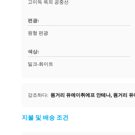
고이득 옥외 공중선
편광:
원형 편광
색상:
밀크-화이트
원거리 유에이취에프 안테나
,
원거리 유
강조하다:
지불 및 배송 조건