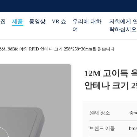
집
제품
동영상
VR 쇼
우리에 대하
저희에게 
여
락하십시오
, 9dBic 야외 RFID 안테나 크기 258*258*36mm을 읽습니다
12M 고이득 옥
안테나 크기 2
원래 장소
중
브랜드 이름
bro