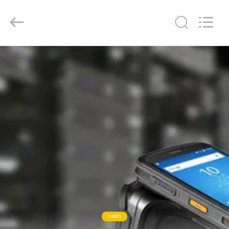
2019
-
2026
Shenzhen
Bowei
RFID
Technology
Co.,LTD..
집
All
Rights
Reserved.
제
품
동
영
상
CASES
VR