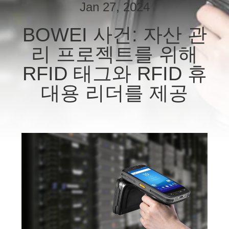
Jan 27, 2024
쇼
BOWEI 사건: 자산 관
우
리 프로젝트를 위해
리
RFID 태그와 RFID 휴
에
대용 리더를 제공
대
하
여
공
장
여